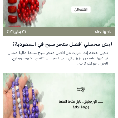
skylight
٢٦ يناير ٢٠٢٦
ليش مخملي أفضل متجر سبح في السعودية؟
تخيل تعتقد إنك شريت من افضل متجر سبح سبحة غالية عشان
تهاديها لشخص عزيز وفي نص المجلس تنقطع الخيوط ويطيح
الخرز… موقف لا ت...