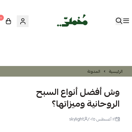
٠
الرئيسية
المدونة
وش أفضل أنواع السبح
الروحانية وميزاتها؟
١٢ أغسطس ٢٠٢٥
skylight