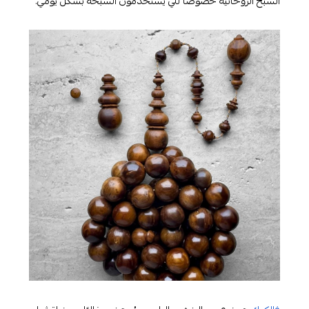
السبح الروحانية خصوصًا للي يستخدمون السبحة بشكل يومي.