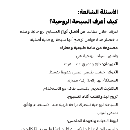
الأسئلة الشائعة:
كيف أعرف السبحة الروحية؟
تعرفنا خلال مقالتنا عن أفضل أنواع المسابح الروحانية وهذه
باختصار عدة عوامل توضح أنها سبحة روحانية أصلية:
مصنوعة من مادة طبيعية وعطرة:
وأشهر المواد الروحية هي:
الكهرمان
: دافئ وعطري عند الفرك.
الكوك
: خشب طبيعي يُعطي هدوءًا نفسيًا.
المستكة
: لها رائحة زكية مميزة.
البكلايت القديم
: يكتسب طاقة مع الاستخدام.
تريح اليد والقلب أثناء التسبيح:
السبحة الروحية تشعرك براحة غريبة عند الاستخدام وكأنها
تمتص التوتر.
ليونة الحبات ونعومة الملمس:
ملمس الحبة غالبًا ما يكون دافئًا وناعمًا وليس باردًا كالحجر