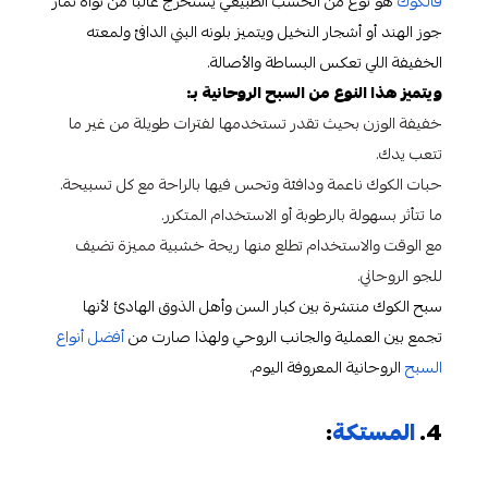
فالكوك
هو نوع من الخشب الطبيعي يُستخرج غالبًا من نواة ثمار
جوز الهند أو أشجار النخيل ويتميز بلونه البني الدافئ ولمعته
الخفيفة اللي تعكس البساطة والأصالة.
ويتميز هذا النوع من السبح الروحانية بـ:
خفيفة الوزن بحيث تقدر تستخدمها لفترات طويلة من غير ما
تتعب يدك.
حبات الكوك ناعمة ودافئة وتحس فيها بالراحة مع كل تسبيحة.
ما تتأثر بسهولة بالرطوبة أو الاستخدام المتكرر.
مع الوقت والاستخدام تطلع منها ريحة خشبية مميزة تضيف
للجو الروحاني.
سبح الكوك منتشرة بين كبار السن وأهل الذوق الهادئ لأنها
تجمع بين العملية والجانب الروحي ولهذا صارت من
أفضل أنواع
السبح
الروحانية المعروفة اليوم.
4.
المستكة
: