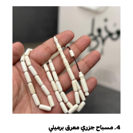
4. مسباح جزري معرق برميلي