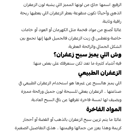
الرفيع. اسمها جاي من لونها المميز اللي يشبه لون الزعفران
الذهبي وأحيانًا تكون منقوعة بعطر الزعفران اللي يعطيها ريحة
راقية وثابتة.
غالبًا تُصنع من مواد فخمة مثل الكهرمان أو العود أو خامات
خاصة وتغطس في زيت الزعفران فالجميل فيها إنها تجمع بين
الشكل الجمالي والرائحة العطرية.
وش اللي يميز سبح زعفران؟
فيه أشياء كثيرة ما تعد لكن سنعرفك على بعض منها:
الزعفران الطبيعي
اللي يميز هالسبح عن غيرها هو استخدام الزعفران الطبيعي في
صناعتها .. الزعفران يعطي للسبحة لون جميل ورائحة مميزة
ويضيف لها لمسة فاخرة تفرقها عن باقي السبح العادية.
المواد الفاخرة
غالبًا ما يتم تزيين سبح الزعفران بالذهب أو الفضة أو أحجار
كريمة وهذا يعزز من جمالها وقيمتها .. هذي التفاصيل الصغيرة