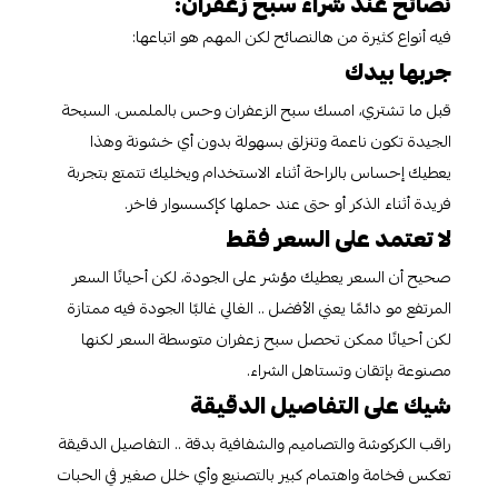
نصائح عند شراء سبح زعفران:
فيه أنواع كثيرة من هالنصائح لكن المهم هو اتباعها:
جربها بيدك
قبل ما تشتري، امسك سبح الزعفران وحس بالملمس. السبحة
الجيدة تكون ناعمة وتنزلق بسهولة بدون أي خشونة وهذا
يعطيك إحساس بالراحة أثناء الاستخدام ويخليك تتمتع بتجربة
فريدة أثناء الذكر أو حتى عند حملها كإكسسوار فاخر.
لا تعتمد على السعر فقط
صحيح أن السعر يعطيك مؤشر على الجودة، لكن أحيانًا السعر
المرتفع مو دائمًا يعني الأفضل .. الغالي غالبًا الجودة فيه ممتازة
لكن أحيانًا ممكن تحصل سبح زعفران متوسطة السعر لكنها
مصنوعة بإتقان وتستاهل الشراء.
شيك على التفاصيل الدقيقة
راقب الكركوشة والتصاميم والشفافية بدقة .. التفاصيل الدقيقة
تعكس فخامة واهتمام كبير بالتصنيع وأي خلل صغير في الحبات