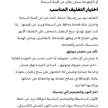
أو الكركوشة ممكن يقلل من قيمة السبحة.
اختيار التغليف المناسب
التغليف مو بس وسيلة حماية، لكنه جزء من قيمة السبحة
واختيار علبة فخمة يحافظ على السبحة ويزيد من قيمتها .. إذا
كنت ناوي تهدي سبح الزعفران لشخص غالي، التغليف الأنيق
يعطي انطباع فاخر ويظهر اهتمامك بالتفاصيل، ويخلي الهدية
تحسسك بالتميز والفخامة.
تأكد من مصدر موثوق
لا تشترِ من أي مكان، خصوصًا إذا كنت تبحث عن الجودة العالية
.. اختر متجر معروف وموثوق .. المتاجر الجيدة توفر ضمان
وخدمة ممتازة وتضمن لك الحصول على سبح زعفران بجودة
عالية بالإضافة إلى نصائح للعناية بها والحفاظ على جمالها
ورائحتها الفاخرة.
اختر اللون والتصميم اللي يناسبك
الألوان المتناسقة والتصاميم المناسبة لذوقك تزيد من متعة
استخدام السبحة سواء كنت تحب اللون العسلي الكلاسيكي ..