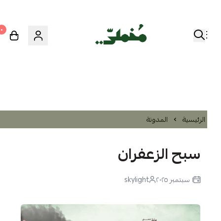
٠
الرئيسية
المدونة
سبح الزعفران
١ سبتمبر ٢٠٢٥
skylight