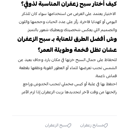
كيف أختار سبح زعفران المناسبة لذوقي؟
الاختيار يعتمد على الغرض من استخدامها سواء كان للذكر
اليومي أو كهدايا فاخرة. ركّز على عدد الحبات وحجمها واللون
والتصميم اللي يعكس شخصيتك ويعطيك شعور بالتميز.
وش أفضل الطرق للعناية بـ سبح الزعفران
عشان تظل فخمة وطويلة العمر؟
للحفاظ على جمال السبح خزنها في مكان بارد وجاف بعيد عن
الشمس تجنب تعرضها للماء أو العطور القوية ونظفها بقطعة
قماش ناعمة.
احتفظ بها في علبة أو كيس مخملي لتجنب الخدوش وراجع
رائحتها من وقت لآخر لتجديدها بزيت الزعفران إذا لزم الأمر.
مسابح زعفران
سبح الزعفران