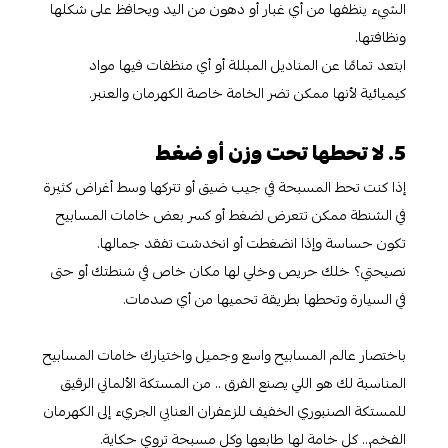
الشيء ينظفها من أي غبار أو دهون من اليد ويحافظ على شكلها
ونظافتها.
ابتعد تمامًا عن المناديل المبللة أو أي منظفات فيها مواد
كيميائية لأنها ممكن تضر الخامة خاصة الكهرمان والعنبر.
5. لا تحطها تحت وزن أو ضغط
إذا كنت تحط المسبحة في جيب ضيق أو تتركها وسط أغراض كثيرة
في الشنطة ممكن تتعرض لضغط أو كسر بعض خامات المسابيح
تكون حساسة وإذا انضغطت أو انخدشت تفقد جمالها.
نصيحتي؟ خلك حريص وخلي لها مكان خاص في شنطتك أو حتى
في السيارة وتحطها بطريقة تحميها من أي صدمات.
باختصار عالم المسابيح واسع وجميل واختيارك خامات المسابيح
المناسبة لك هو اللي يصنع الفرق .. من المستكة الألماني الرقيق
للمستكة الصنبوري الخفيف للزعفران العنابي الجريء إلى الكهرمان
الفخم… كل خامة لها طابعها وكل مسبحة تروي حكاية.