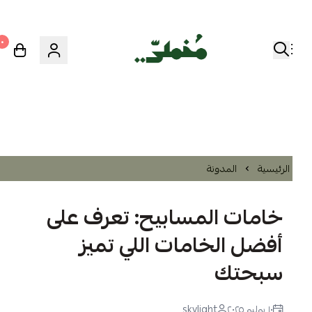
٠
الرئيسية
المدونة
خامات المسابيح: تعرف على
أفضل الخامات اللي تميز
سبحتك
١٠ يوليو ٢٠٢٥
skylight