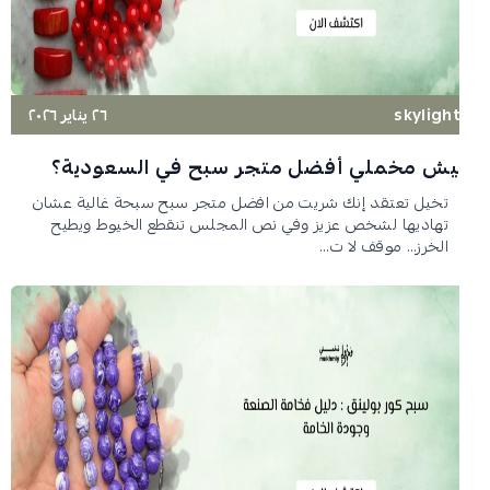
skyligh
٢٦ يناير ٢٠٢٦
يش مخملي أفضل متجر سبح في السعودية؟
تخيل تعتقد إنك شريت من افضل متجر سبح سبحة غالية عشان
تهاديها لشخص عزيز وفي نص المجلس تنقطع الخيوط ويطيح
الخرز… موقف لا ت...