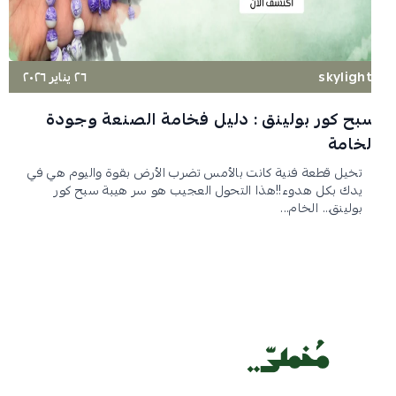
skyligh
٢٦ يناير ٢٠٢٦
بح كور بولينق : دليل فخامة الصنعة وجودة
لخامة
تخيل قطعة فنية كانت بالأمس تضرب الأرض بقوة واليوم هي في
يدك بكل هدوء!!هذا التحول العجيب هو سر هيبة سبح كور
بولينق… الخام...