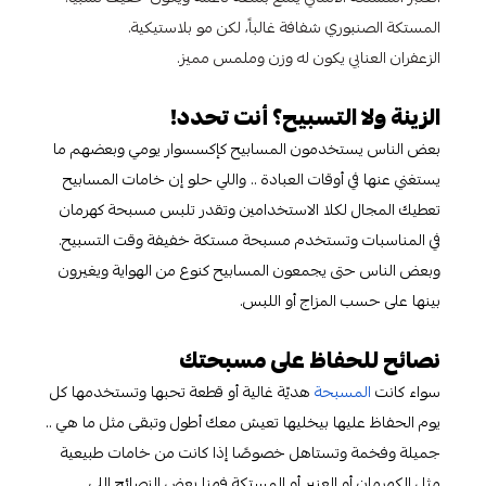
المستكة الصنبوري شفافة غالباً، لكن مو بلاستيكية.
الزعفران العنابي يكون له وزن وملمس مميز.
الزينة ولا التسبيح؟ أنت تحدد!
بعض الناس يستخدمون المسابيح كإكسسوار يومي وبعضهم ما
يستغني عنها في أوقات العبادة .. واللي حلو إن خامات المسابيح
تعطيك المجال لكلا الاستخدامين وتقدر تلبس مسبحة كهرمان
في المناسبات وتستخدم مسبحة مستكة خفيفة وقت التسبيح.
وبعض الناس حتى يجمعون المسابيح كنوع من الهواية ويغيرون
بينها على حسب المزاج أو اللبس.
نصائح للحفاظ على مسبحتك
سواء كانت
المسبحة
هديّة غالية أو قطعة تحبها وتستخدمها كل
يوم الحفاظ عليها بيخليها تعيش معك أطول وتبقى مثل ما هي ..
جميلة وفخمة وتستاهل خصوصًا إذا كانت من خامات طبيعية
مثل الكهرمان أو العنبر أو المستكة فهنا بعض النصائح اللي