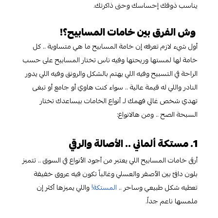
يناسب ذوقك إحساسك وحتى ذاكرتك.
وش الفرق بين خامات المسابيح؟!
أول شيء لازم تعرفه إن خامة المسابيح ما هي متساوية .. كل
خامة لها لمستها وريحتها وفيه ناس تختار المسابيح على حسب
الراحة في التسبيح وفيه اللي يهتم بالشكل والرونق وفيه اللي يدور
النادر واللي له قيمة عالية .. سواء كنت هاوي أو جامع أو تبغى
تهدي شخص غالي فهمك لـ أنواع الخامات بيساعدك تختار
السبحة الصح .. ومن هالانواع:
1. مستكة ألماني .. الأصالة والرقي
أرقى خامات المسابيح اللي يعتبر من أجود الأنواع في السوق .. تتميز
بلون دافئ بين الأصفر والعسلي وغالباً تكون فيه عروق خفيفة
تعطيه شكل طبيعي وساحر ..
المستكة!
واللي يميزها أكثر إن
ملمسها ناعم جداً.