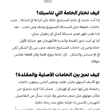
كيف تختار الخامة اللي تناسبك؟
إذا أنت جديد في عالم المسابيح خلك على الراحة في البداية .. جرب
خامات خفيفة مثل المستكة الصنبوري وشف وش تحب .. بعد
كذا تقدر تطور لعنبر مستكة ألماني أو زعفران عنابي.
أما لو كنت تدور القيمة والندرة فالكهرمان هو خيارك الأول.
خلك واعي إن خامات المسابيح تختلف مش بس في الشكل لكن
في الإحساس والشكل .. كل خامة تروي قصة وكل قطعة تعكس
ذوقك.
كيف تميز بين الخامات الأصلية والمقلدة؟
مع الأسف السوق مليان تقليد وبعض الناس يبيعون خامات
رخيصة على إنها عنبر أو كهرمان .. عشان كذا لازم تشتري من
مكان موثوق مثل متجر مخملي ولا تتردد تسأل عن التفاصيل.
الكهرمان الأصلي إذا فركته تطلع منه ريحة دافية.
العنبر المستكة الألماني يلمع بلمعة ناعمة ويكون خفيف نسبياً.