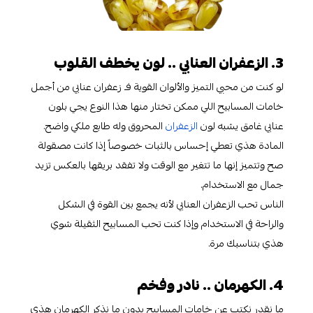
3. الزعفران العنابي .. لون يخطف القلوب
لو كنت من محبي التميز والألوان القوية فـ زعفران عنابي من أجمل
خامات المسابيح اللي ممكن تختار منها هذا النوع يجي بلون
عنابي غامق يشبه لون
الزعفران
المحروق وله طابع ملكي واضح.
المادة هذي تعطي إحساس بالثبات خصوصاً إذا كانت مصقولة
صح وتتميز إنها ما تتغير مع الوقت ولا تفقد بريقها بالعكس تزيد
جمال مع الاستخدام.
الناس تحب الزعفران العنابي لأنه يجمع بين القوة في الشكل
والراحة في الاستخدام وإذا كنت تحب المسابيح الثقيلة شوي
هذي بتناسبك مرة.
4. الكهرمان .. نادر وفخم
ما نقدر نكتب عن خامات المسابيح بدون ما نذكر الكهرمان هذي