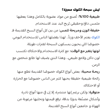
ليش سبحة الكوك مميزة؟
طبيعية 100%:
تُصنع من مواد عضوية بالكامل وهذا يعطيها
ملمس دافئ وحقيقي يُريح اليد عند الاستخدام.
خفيفة الوزن ومريحة للمس:
من بين كل أنواع السبح القديمة فـ
الكوك
يعتبر الأخف وزناً… لهذا يفضلها الناس للاستخدام اليومي
خصوصًا اللي يحبون يمسكون السبحة لفترات طويلة.
لونها يتغير مع الوقت:
مع كثرة الاستخدام والاحتكاك تكتسب
لون داكن ولامع طبيعي… وهذا الشي يضيف لها طابع شخصي مع
الزمن.
ريحـة محببة:
بعض أنواع الكوك خصوصًا القديمة تطلع منها
رائحة طبيعية خفيفة يحبها كثير من الناس خصوصًا مع الحرارة
أو الاحتكاك.
متوفرة:
ولكن برغم إنها منتشرة، إلا إن في منها أنواع نادرة
وأشكال مصنّعة يدويًا بدقة، ترفع قيمتها وتخليها مرغوبة من
الهواة و جامعين أنواع السبح القديمة.