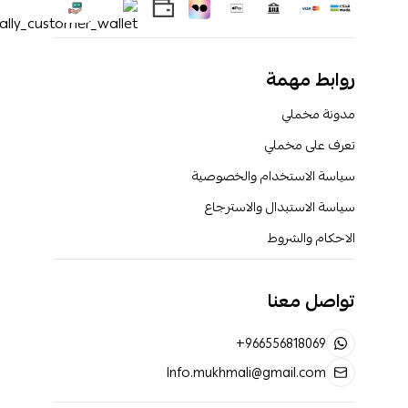
روابط مهمة
مدونة مخملي
تعرف على مخملي
سياسة الاستخدام والخصوصية
سياسة الاستبدال والاسترجاع
الاحكام والشروط
تواصل معنا
+966556818069
Info.mukhmali@gmail.com