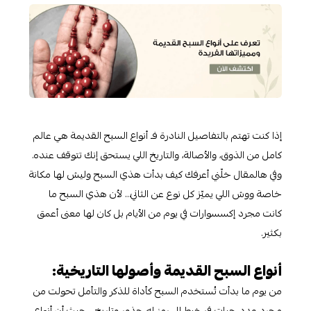
إذا كنت تهتم بالتفاصيل النادرة فـ أنواع السبح القديمة هي عالم
كامل من الذوق، والأصالة، والتاريخ اللي يستحق إنك تتوقف عنده.
وفي هالمقال خلّني أعرفك كيف بدأت هذي السبح وليش لها مكانة
خاصة ووش اللي يميّز كل نوع عن الثاني… لأن هذي السبح ما
كانت مجرد إكسسوارات في يوم من الأيام بل كان لها معنى أعمق
بكثير.
أنواع السبح القديمة وأصولها التاريخية:
من يوم ما بدأت تُستخدم السبح كأداة للذكر والتأمل تحولت من
مجرد عدد حبات في خيط إلى رمز له جذور وتاريخ… حيث أن أنواع