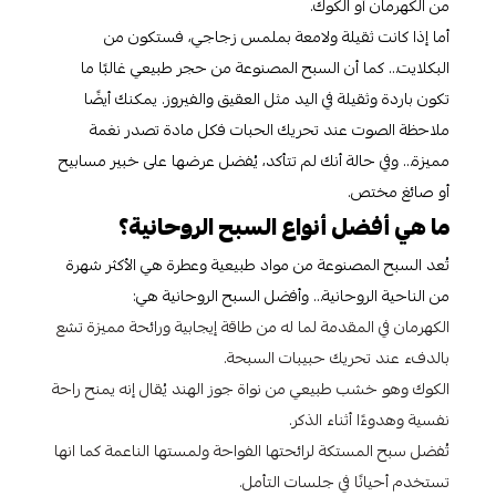
من الكهرمان أو الكوك.
أما إذا كانت ثقيلة ولامعة بملمس زجاجي، فستكون من
البكلايت… كما أن السبح المصنوعة من حجر طبيعي غالبًا ما
تكون باردة وثقيلة في اليد مثل العقيق والفيروز. يمكنك أيضًا
ملاحظة الصوت عند تحريك الحبات فكل مادة تصدر نغمة
مميزة… وفي حالة أنك لم تتأكد، يُفضل عرضها على خبير مسابيح
أو صائغ مختص.
ما هي أفضل أنواع السبح الروحانية؟
تُعد السبح المصنوعة من مواد طبيعية وعطرة هي الأكثر شهرة
من الناحية الروحانية… وأفضل السبح الروحانية هي:
الكهرمان في المقدمة لما له من طاقة إيجابية ورائحة مميزة تشع
بالدفء عند تحريك حبيبات السبحة.
الكوك وهو خشب طبيعي من نواة جوز الهند يُقال إنه يمنح راحة
نفسية وهدوءًا أثناء الذكر.
تُفضل سبح المستكة لرائحتها الفواحة ولمستها الناعمة كما انها
تستخدم أحيانًا في جلسات التأمل.