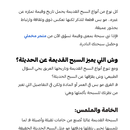
كل نوع من أنواع السبح القديمة يحمل تاريخ وقيمة تميّزه عن
غيره… مو بس قطعة للذكر لكنها تعكس ذوق وثقافة وارتباط
بجذور عميقة.
فإذا تبي سبحة بمعنى وقيمة تسوّق الآن من
متجر مخملي
وحصّل سبحتك النادرة.
وش اللي يميز السبح القديمة عن الحديثة؟
ومع تنوع أنواع السبح القديمة وتاريخها العريق يجي السؤال
الطبيعي: وش يفرّقها عن السبح الحديثة؟
فـ الفرق مو بس في العمر أو المادة ولكن في التفاصيل اللي تغير
من نظرتك للسبحة بأكملها وهي:
الخامة والملمس:
السبحة القديمة غالبًا تُصنع من خامات ثقيلة وأصيلة فـ لما
تلمسها تحس بثقلها ودفئها مو مثل السبح الحديثة الخفيفة