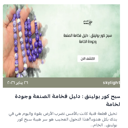
skyligh
٢٦ يناير ٢٠٢٦
بح كور بولينق : دليل فخامة الصنعة وجودة
لخامة
تخيل قطعة فنية كانت بالأمس تضرب الأرض بقوة واليوم هي في
يدك بكل هدوء!!هذا التحول العجيب هو سر هيبة سبح كور
بولينق… الخام...