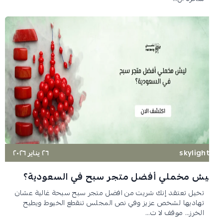
skyligh
٢٦ يناير ٢٠٢٦
يش مخملي أفضل متجر سبح في السعودية؟
تخيل تعتقد إنك شريت من افضل متجر سبح سبحة غالية عشان
تهاديها لشخص عزيز وفي نص المجلس تنقطع الخيوط ويطيح
الخرز… موقف لا ت...