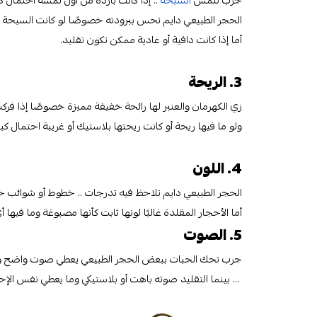
جرب تلمس
السبحة
.. إذا كانت باردة من أول لمسة احتمال كبي
الحجر الطبيعي دايم تحس ببرودته خصوصًا لو كانت السبحة 
أما إذا كانت دافية أو عادية ممكن تكون تقليد.
3. الريحة
زي الكهرمان والعنبر لها رائحة خفيفة مميزة خصوصًا إذا فر
ولو ما فيها ريحة أو كانت ريحتها بلاستيك أو غريبة احتمال كبير
4. اللون
الحجر الطبيعي دايم تلاحظ فيه تدرجات .. خطوط أو شوائب 
أما الأحجار المقلدة غالبًا لونها ثابت كأنها مصبوغة وما فيها 
5. الصوت
جرب تحك الحبات ببعض الحجر الطبيعي يعطي صوت واضح و
... بينما التقليد صوته باهت أو بلاستيكي وما يعطي نفس ال