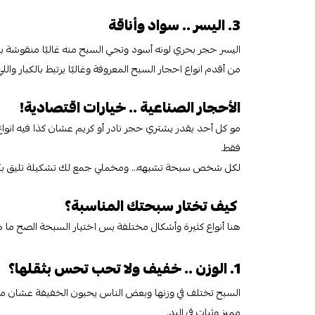
3. اليسر .. سواد وأناقة
اليسر حجر بحري لونه أسود وتجي السبح منه غالبًا منقوشة ب
من أقدم انواع احجار السبح المعروفة وغالبًا يرتبط بالكبار وا
الأحجار الصناعية .. خيارات اقتصادية!
مو كل أحد يقدر يشتري حجر نادر أو كريم عشان كذا فيه انواع
فقط.
لكل شخص سبحة تشبهه… ومخملي جمع لك تشكيلة تليق بكل ال
كيف تختار سبحتك المناسبة؟
هنا أنواع كثيرة وأشكال مختلفة بس اختيار السبحة الصح ما هو
1. الوزن .. خفيف ولا تحب تحس بثقلها؟
السبح تختلف في وزنها وبعض الناس يحبون الخفيفة عشان ما 
مميز وثبات في اليد.