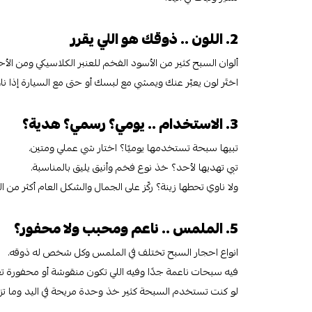
2. اللون .. ذوقك هو اللي يقرر
ألوان السبح كثير من الأسود الفخم للعنبر الكلاسيكي ومن الأح
اختَر لون يعبّر عنك ويمشي مع لبسك أو حتى مع السيارة إذا ن
3. الاستخدام .. يومي؟ رسمي؟ هدية؟
تبيها سبحة تستخدمها يوميًا؟ اختار شي عملي ومتين.
تبي تهديها لأحد؟ خذ نوع فخم وأنيق يليق بالمناسبة.
ولا ناوي تحطها زينة؟ ركّز على الجمال والشكل العام أكثر من ا
5. الملمس .. ناعم ومحبب ولا محفور؟
انواع احجار السبح تختلف في الملمس وكل شخص له ذوقه.
فيه سبحات ناعمة جدًا وفيه اللي تكون منقوشة أو محفورة
لو كنت تستخدم السبحة كثير خذ وحدة مريحة في اليد وما ت