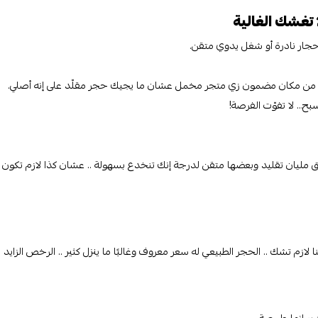
أحجار نادرة أو شغل يدوي متقن.
لا من مكان مضمون زي متجر مخمل عشان ما يجيك حجر مقلّد على إنه أصلي.
بح… لا تفوّت الفرصة!
 مليان تقليد وبعضها متقن لدرجة إنك تنخدع بسهولة .. عشان كذا لازم تكون 
 تشك .. الحجر الطبيعي له سعر معروف وغالبًا ما ينزل كثير .. الرخص الزايد غا