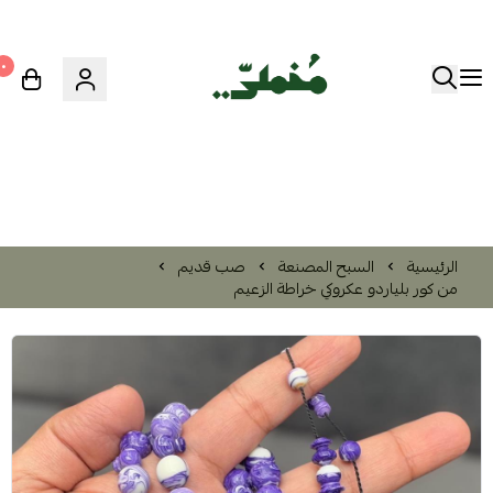
٠
الرئيسية
السبح المصنعة
صب قديم
من كور بلياردو عكروكي خراطة الزعيم