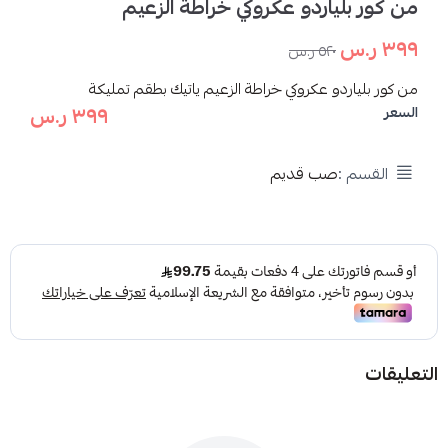
من كور بلياردو عكروكي خراطة الزعيم
٣٩٩ ر.س
٥٢٠ ر.س
من كور بلياردو عكروكي خراطة الزعيم ياتيك بطقم تمليكة
٣٩٩ ر.س
السعر
القسم :
صب قديم
التعليقات