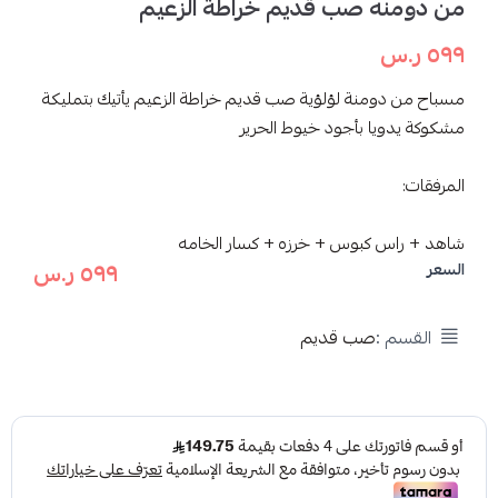
من دومنه صب قديم خراطة الزعيم
٥٩٩ ر.س
مسباح من دومنة لؤلؤية صب قديم خراطة الزعيم يأتيك بتمليكة
مشكوكة يدويا بأجود خيوط الحرير
المرفقات:
شاهد + راس كبوس + خرزه + كسار الخامه
٥٩٩ ر.س
السعر
القسم :
صب قديم