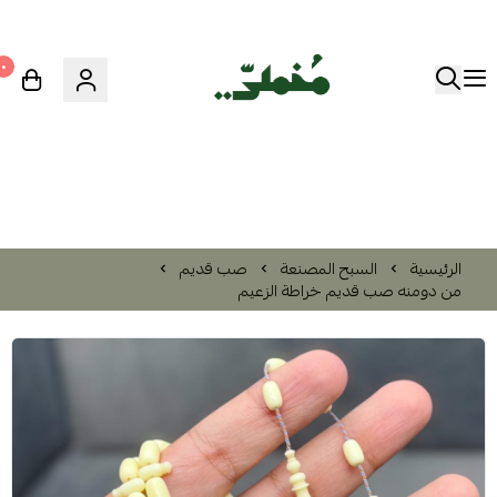
٠
الرئيسية
السبح المصنعة
صب قديم
من دومنه صب قديم خراطة الزعيم