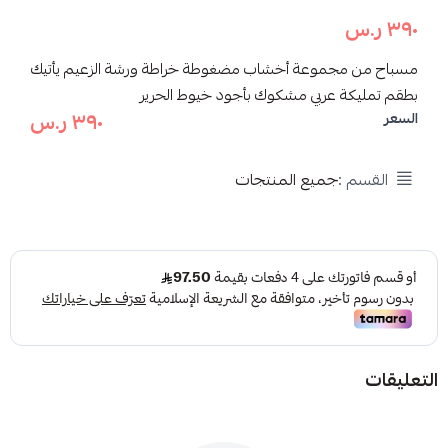
٣٩٠ ر.س
مسباح من مجموعة أخشاب مضغوطة خراطة ورشة الزعيم يأتيك
بطقم تمليكة عربي مشكوك بأجود خيوط الحرير
٣٩٠ ر.س
السعر
القسم :
جميع المنتجات
التعليقات