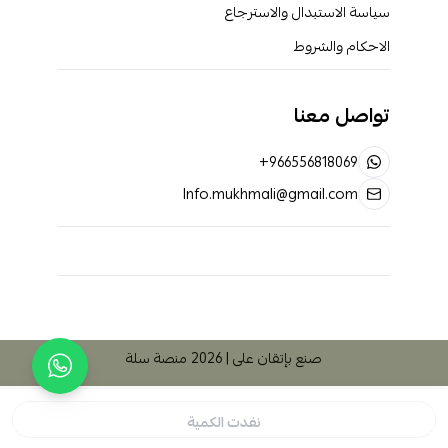
سياسة الاستبدال والاسترجاع
الاحكام والشروط
تواصل معنا
+966556818069
Info.mukhmali@gmail.com
صنع بإتقان على | 2026
منصة سلة
نفدت الكمية