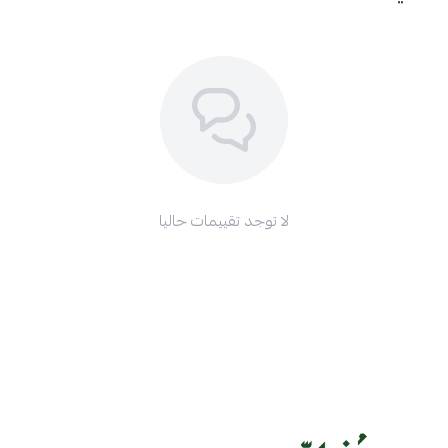
انسيابية مريحة وسهلة أثناء التسبيح اليومي.
النقوش المعرقة تضيف لمسة فنية ساحرة تجعل المسباح
يختلف عن أي مسبحة أخرى متوفرة بالسوق.
خراطة تركية دقيقة جدًا تظهر براعة الصناعة وتبرز جمال كل
خرزة بشكل متناسق ومتقن.
اللون الفريد يعكس الذوق الرفيع ويمنح المسباح شخصية
خاصة تجذب الأنظار في كل مناسبة.
اطلب مسباح تركي معرق الآن قبل ما ينتهي من المتجر
لا توجد تقييمات حاليا
وخل يدك تمسك الفخامة والأصالة بقطعة نادرة ما تتكرر.