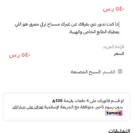
٥٤٠ ر.س
إذا كنت تدور شي يفرقك عن غيرك مسباح تركي معرق هو اللي
يعطيك الطابع الخاص والهيبة.
مواصفات مسباح تركي معرق:
قراءة المزيد
٥٤٠ ر.س
السعر
اسم المنتج:مسباح بكلايت خراطة تركية معرق.
التصنيف
:
السبح المصنعة
.
مصنوع من: أجود خيوط الحرير.
القسم :
السبح المصنعة
عدد الخرز: 51 خرزة.
المقاس:١١.٥.
الخراطة: تركية.
المميزات :
مسباح تركي معرق مصنوع من خيوط حرير متينة تزيد من
قوة المسباح مع كثرة الاستخدام.
يحتوي على 51 خرزة بقياس 11.5 ملي مصممة لتعطي
التعليقات