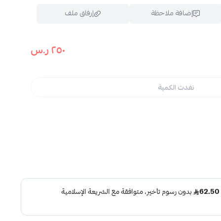
إضافة ملاحظة
إرفاق ملف
٢٥٠ ر.س
اسحب و افلت الملف هنا
استعراض
نفدت الكمية