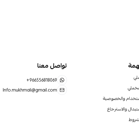
همة
تواصل معنا
لي
+966556818069
مخملي
Info.mukhmali@gmail.com
ستخدام والخصوصية
تبدال والاسترجاع
لشروط