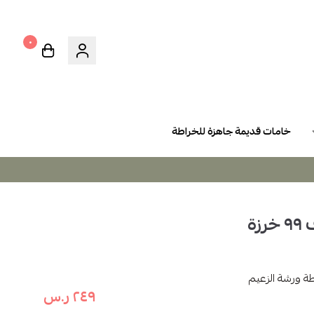
٠
خامات قديمة جاهزة للخراطة
ة
٢٤٩ ر.س