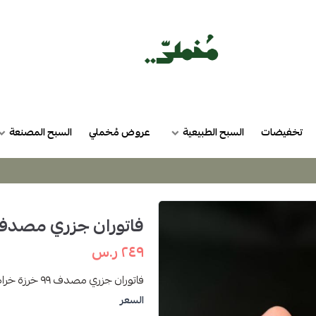
تخفيضات
السبح الطبيعية
عروض مُخملي
السبح المصنعة
فاتوران جزري مصدف ٩٩ خرز
٢٤٩ ر.س
فاتوران جزري مصدف ٩٩ خرزة خراطة ورشة الزعيم
السعر