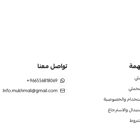
همة
تواصل معنا
لي
+966556818069
مخملي
Info.mukhmali@gmail.com
ستخدام والخصوصية
تبدال والاسترجاع
لشروط