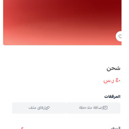
شحن
٤٠ ر.س
المرفقات
إضافة ملاحظة
إرفاق ملف
السعر