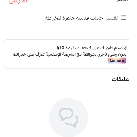
٤٠ ر.س
اسحب و افلت الملف هنا
استعراض
القسم :
خامات قديمة جاهزة للخراطة
تعليقات