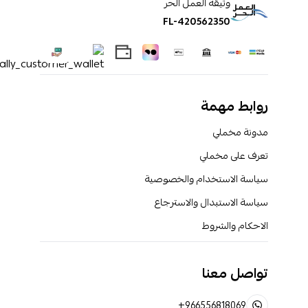
وثيقة العمل الحر
FL-420562350
روابط مهمة
مدونة مخملي
تعرف على مخملي
سياسة الاستخدام والخصوصية
سياسة الاستبدال والاسترجاع
الاحكام والشروط
تواصل معنا
+966556818069