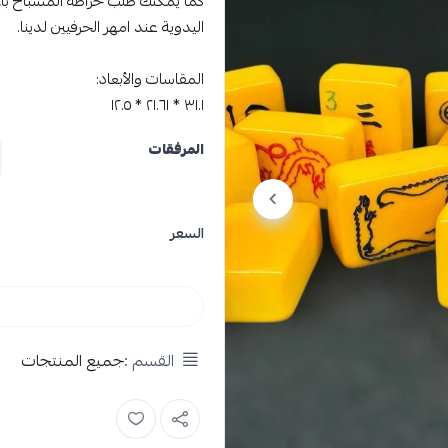
كما يمكنك طلب خراطة المسباح بأي
اليدوية عند امهر الحرفيين لدينا.
المقاسات والأبعاد:
٣١.١ * ٢١.٦١ * ١٢.٥
المرفقات
السعر
القسم :
جميع المنتجات