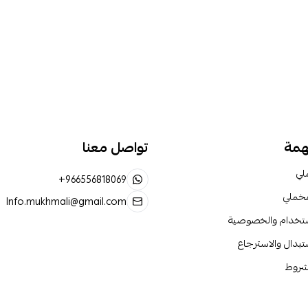
همة
تواصل معنا
لي
+966556818069
مخملي
Info.mukhmali@gmail.com
ستخدام والخصوصية
تبدال والاسترجاع
لشروط