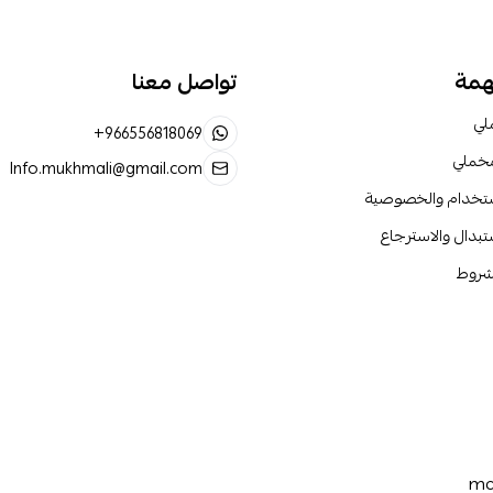
همة
تواصل معنا
لي
+966556818069
مخملي
Info.mukhmali@gmail.com
ستخدام والخصوصية
تبدال والاسترجاع
لشروط