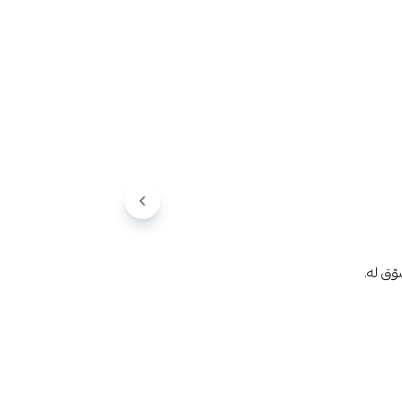
ّق له.