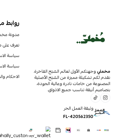
روابط م
مدونة مخم
تعرف على 
سياسة الا
سياسة الاس
مخملي
وجهتكم الأولى لعالم السُبَح الفاخرة.
الاحكام وا
نقدم لكم تشكيلة مميزة من السُبَح الأصلية
المصنوعة من خامات نادرة وعالية الجودة،
بتصاميم أنيقة تناسب جميع الاذواق.
وثيقة العمل الحر
FL-420562350