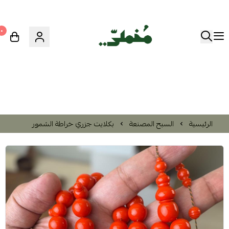
٠
الرئيسية
السبح المصنعة
بكلايت جزري خراطة الشمور