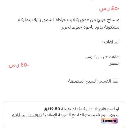
٤٥٠ ر.س
مسباح جزري من عصي بكلايت خراطة الشمور ياتيك بتمليكة
مشكوكة يدويا بأجود خيوط الحرير
المرفقات :
شاهد + راس كبوس
٤٥٠ ر.س
السعر
القسم :
السبح المصنعة