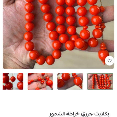
بكلايت جزري خراطة الشمور