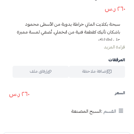
٢٦٠ ر.س
سبحة بكلايت الماني خراطة يدوية من الأسطى محمود
باشكان تأتيك كقطعة فنية من مُخملي، تُضفي لمسة مميزة
على إطلالتك.
قراءة المزيد
مميزات سبحة البكلايت من مخملي :
المرفقات
تصميم مريح وأنيق.
مزينة بتمليكة مخروطة يدويا بخيط حريري قوي جداً.
إضافة ملاحظة
إرفاق ملف
مُصنوعة من أجود خيوط الحرير.
٢٦٠ ر.س
السعر
اسحب و افلت الملف هنا
محتويات البكج الفاخر
استعراض
القسم :
السبح المصنعة
ا
لنوع: سبحة بكلايت فاخرة جداً.
اللون: اصفر معرق