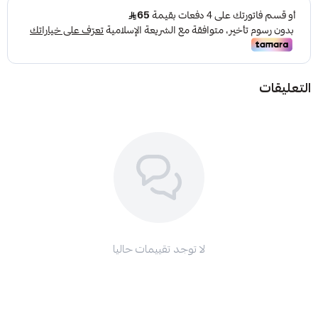
حجم الخرز: ١١.٥ مم
عدد الخرز:٤٥
نوع الخيط: حرير ياباني
نوع الكركوشة: تمليكة
التعليقات
مُخملي كما يليق بك
اطلب سبحتك الآن واستمتع بتجربة مميزة.
لا توجد تقييمات حاليا