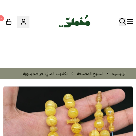
٠
الرئيسية
السبح المصنعة
بكلايت الماني خراطة يدوية